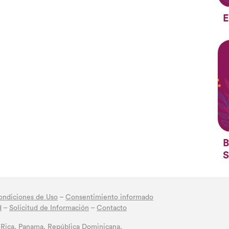
E
B
S
ondiciones de Uso
–
Consentimiento informado
d
–
Solicitud de Información
–
Contacto
 Rica, Panama, República Dominicana.