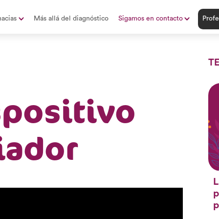
acias
Más allá del diagnóstico
Sigamos en contacto
Profe
T
spositivo
iador
L
p
p