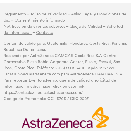
Reglamento
–
Aviso de Privacidad
–
Aviso Legal y Condiciones de
Uso
–
Consentimiento informado
Notificación de eventos adversos
–
Queja de Calidad
–
Solicitud
de Información
–
Contacto
Contenido válido para: Guatemala, Honduras, Costa Rica, Panama,
República Dominicana.
Realizado por AstraZeneca CAMCAR Costa Rica S.A Centro
Corporativo Plaza Roble Corporate Center, Piso 5, Escazú, San
José, Costa Rica. Teléfono: (506) 2201-3400. Apdo 993-1220
Escazú. www.astrazeneca.com para AstraZeneca CAMCAR, S.A
Para reportar Evento adverso, queja de calidad o solicitud de
información médica hacer click en este link:
https://contactazmedical.astrazeneca.com/
Código de Promomats: CC-15705 / DEC 2027