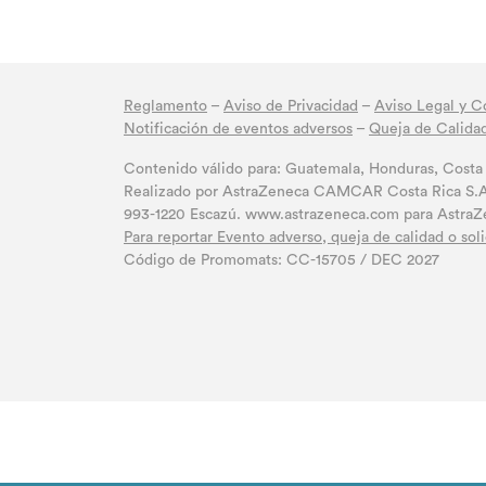
Reglamento
–
Aviso de Privacidad
–
Aviso Legal y C
Notificación de eventos adversos
–
Queja de Calida
Contenido válido para: Guatemala, Honduras, Costa
Realizado por AstraZeneca CAMCAR Costa Rica S.A C
993-1220 Escazú. www.astrazeneca.com para Astr
Para reportar Evento adverso, queja de calidad o sol
Código de Promomats: CC-15705 / DEC 2027