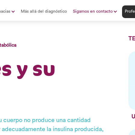
acias
Más allá del diagnóstico
Sigamos en contacto
Profe
T
abólica
s y su
U
u cuerpo no produce una cantidad
ar adecuadamente la insulina producida,