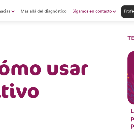
acias
Más allá del diagnóstico
Sigamos en contacto
Profe
T
ómo usar
tivo
L
p
p