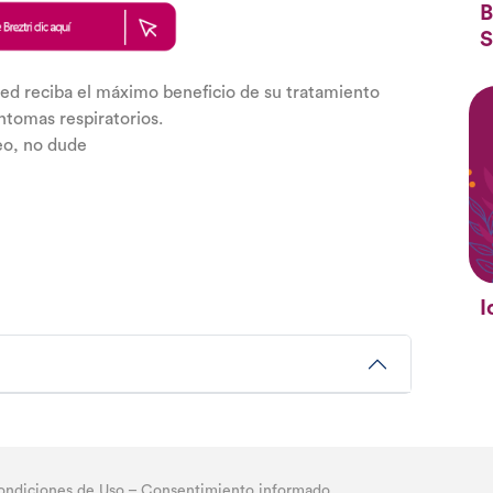
B
S
ted reciba el máximo beneficio de su tratamiento
ntomas respiratorios.
deo, no dude
I
ondiciones de Uso
–
Consentimiento informado