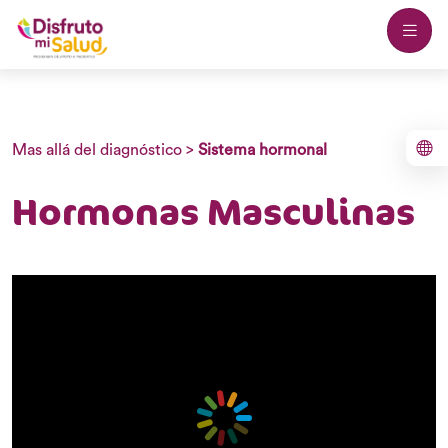
Mas allá del diagnóstico
>
Sistema hormonal
Hormonas Masculinas